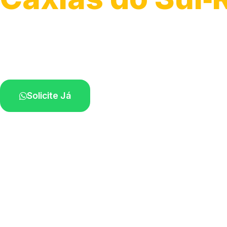
Atendimento para remoção veicular.
Profissionais atuando na sua região.
Solicite Já