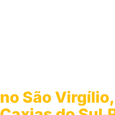
Guincho 24h
no São Virgílio,
Caxias do Sul‑