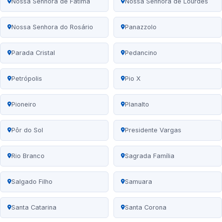
Nossa Senhora de Fátima
Nossa Senhora de Lourdes
Nossa Senhora do Rosário
Panazzolo
Parada Cristal
Pedancino
Petrópolis
Pio X
Pioneiro
Planalto
Pôr do Sol
Presidente Vargas
Rio Branco
Sagrada Família
Salgado Filho
Samuara
Santa Catarina
Santa Corona