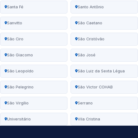
Santa Fé
Santo Antônio
Sanvitto
São Caetano
São Ciro
São Cristóvão
São Giacomo
São José
São Leopoldo
São Luiz da Sexta Légua
São Pelegrino
São Victor COHAB
São Virgílio
Serrano
Universitário
Vila Cristina