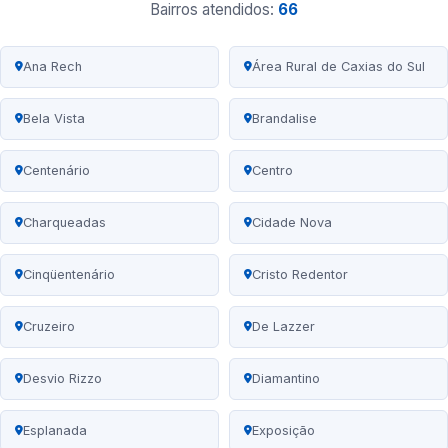
Bairros atendidos:
66
Ana Rech
Área Rural de Caxias do Sul
Bela Vista
Brandalise
Centenário
Centro
Charqueadas
Cidade Nova
Cinqüentenário
Cristo Redentor
Cruzeiro
De Lazzer
Desvio Rizzo
Diamantino
Esplanada
Exposição