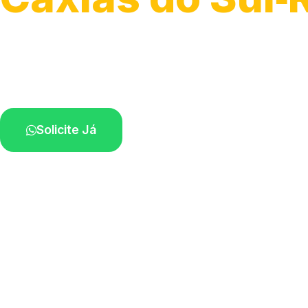
Atendimento para remoção veicular.
Profissionais atuando na sua região.
Solicite Já