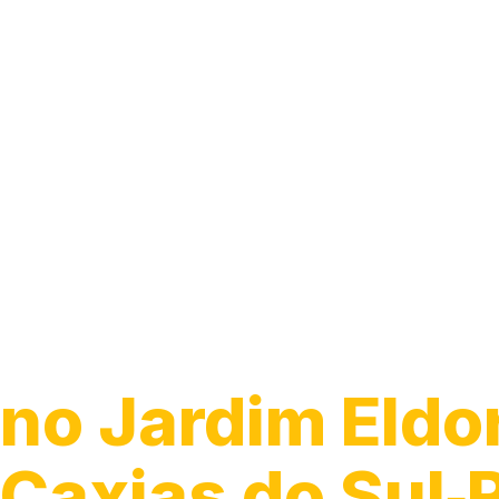
Guincho 24h
no Jardim Eldo
Caxias do Sul‑