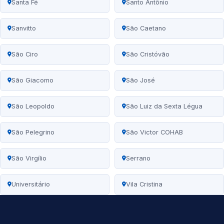
Santa Fé
Santo Antônio
Sanvitto
São Caetano
São Ciro
São Cristóvão
São Giacomo
São José
São Leopoldo
São Luiz da Sexta Légua
São Pelegrino
São Victor COHAB
São Virgílio
Serrano
Universitário
Vila Cristina