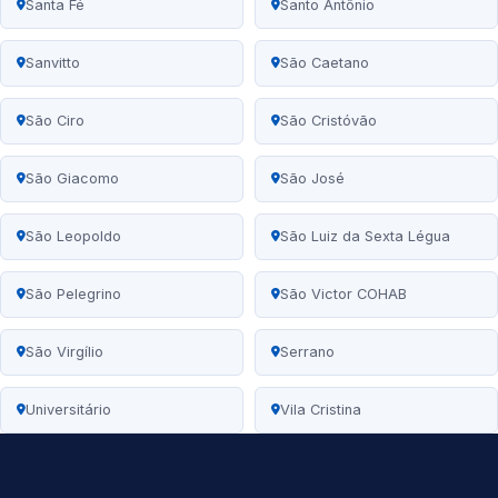
Santa Fé
Santo Antônio
Sanvitto
São Caetano
São Ciro
São Cristóvão
São Giacomo
São José
São Leopoldo
São Luiz da Sexta Légua
São Pelegrino
São Victor COHAB
São Virgílio
Serrano
Universitário
Vila Cristina