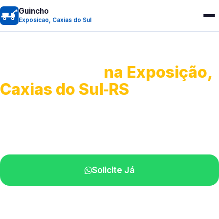
Guincho
Exposicao, Caxias do Sul
Guincho 24h
na Exposição,
Caxias do Sul‑RS
Atendimento para remoção veicular.
Profissionais atuando na sua região.
Solicite Já