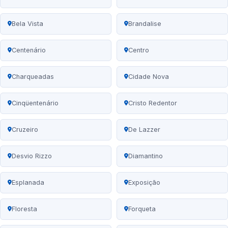
Bela Vista
Brandalise
Centenário
Centro
Charqueadas
Cidade Nova
Cinqüentenário
Cristo Redentor
Cruzeiro
De Lazzer
Desvio Rizzo
Diamantino
Esplanada
Exposição
Floresta
Forqueta