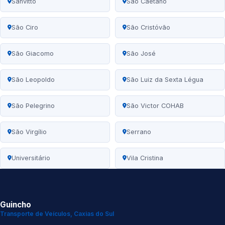
Sanvitto
São Caetano
São Ciro
São Cristóvão
São Giacomo
São José
São Leopoldo
São Luiz da Sexta Légua
São Pelegrino
São Victor COHAB
São Virgílio
Serrano
Universitário
Vila Cristina
Guincho
Transporte de Veículos, Caxias do Sul