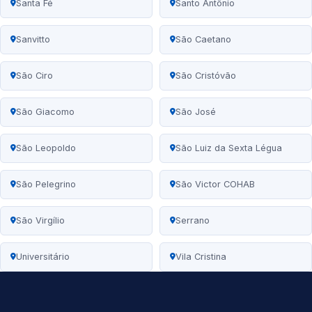
Santa Fé
Santo Antônio
Sanvitto
São Caetano
São Ciro
São Cristóvão
São Giacomo
São José
São Leopoldo
São Luiz da Sexta Légua
São Pelegrino
São Victor COHAB
São Virgílio
Serrano
Universitário
Vila Cristina