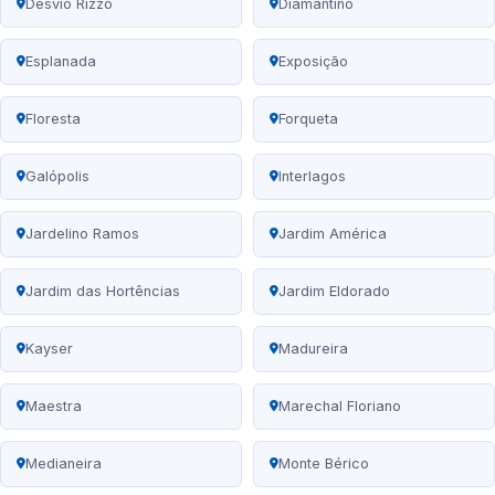
Desvio Rizzo
Diamantino
Esplanada
Exposição
Floresta
Forqueta
Galópolis
Interlagos
Jardelino Ramos
Jardim América
Jardim das Hortências
Jardim Eldorado
Kayser
Madureira
Maestra
Marechal Floriano
Medianeira
Monte Bérico