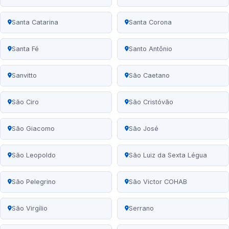
Santa Catarina
Santa Corona
Santa Fé
Santo Antônio
Sanvitto
São Caetano
São Ciro
São Cristóvão
São Giacomo
São José
São Leopoldo
São Luiz da Sexta Légua
São Pelegrino
São Victor COHAB
São Virgílio
Serrano