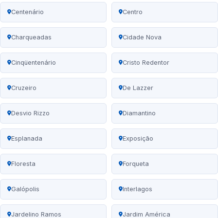
Centenário
Centro
Charqueadas
Cidade Nova
Cinqüentenário
Cristo Redentor
Cruzeiro
De Lazzer
Desvio Rizzo
Diamantino
Esplanada
Exposição
Floresta
Forqueta
Galópolis
Interlagos
Jardelino Ramos
Jardim América