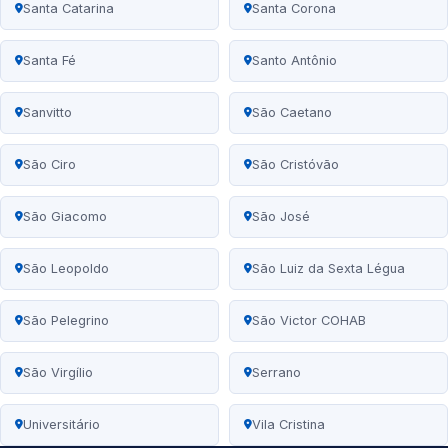
Santa Catarina
Santa Corona
Santa Fé
Santo Antônio
Sanvitto
São Caetano
São Ciro
São Cristóvão
São Giacomo
São José
São Leopoldo
São Luiz da Sexta Légua
São Pelegrino
São Victor COHAB
São Virgílio
Serrano
Universitário
Vila Cristina