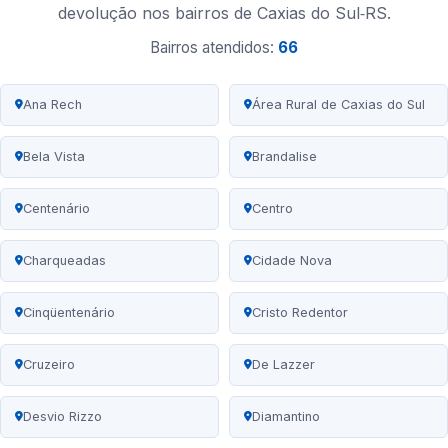
devolução nos bairros de Caxias do Sul‑RS.
Bairros atendidos:
66
Ana Rech
Área Rural de Caxias do Sul
Bela Vista
Brandalise
Centenário
Centro
Charqueadas
Cidade Nova
Cinqüentenário
Cristo Redentor
Cruzeiro
De Lazzer
Desvio Rizzo
Diamantino