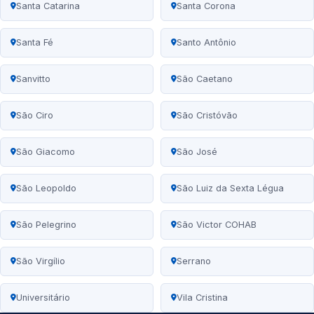
Santa Catarina
Santa Corona
Santa Fé
Santo Antônio
Sanvitto
São Caetano
São Ciro
São Cristóvão
São Giacomo
São José
São Leopoldo
São Luiz da Sexta Légua
São Pelegrino
São Victor COHAB
São Virgílio
Serrano
Universitário
Vila Cristina