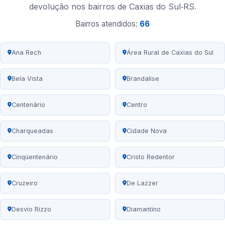
devolução nos bairros de Caxias do Sul‑RS.
Bairros atendidos:
66
Ana Rech
Área Rural de Caxias do Sul
Bela Vista
Brandalise
Centenário
Centro
Charqueadas
Cidade Nova
Cinqüentenário
Cristo Redentor
Cruzeiro
De Lazzer
Desvio Rizzo
Diamantino