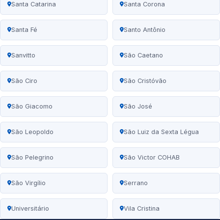
Santa Catarina
Santa Corona
Santa Fé
Santo Antônio
Sanvitto
São Caetano
São Ciro
São Cristóvão
São Giacomo
São José
São Leopoldo
São Luiz da Sexta Légua
São Pelegrino
São Victor COHAB
São Virgílio
Serrano
Universitário
Vila Cristina