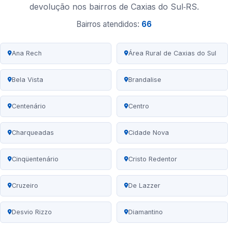
devolução nos bairros de Caxias do Sul‑RS.
Bairros atendidos:
66
Ana Rech
Área Rural de Caxias do Sul
Bela Vista
Brandalise
Centenário
Centro
Charqueadas
Cidade Nova
Cinqüentenário
Cristo Redentor
Cruzeiro
De Lazzer
Desvio Rizzo
Diamantino