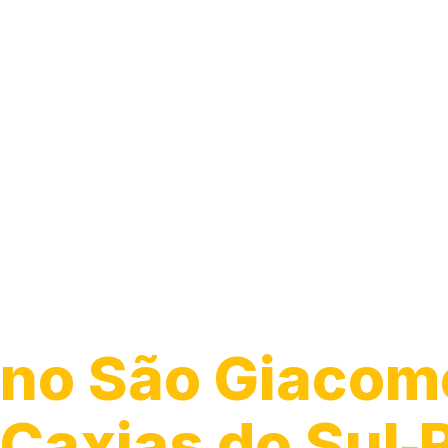
Guincho para 
no São Giacom
Caxias do Sul‑