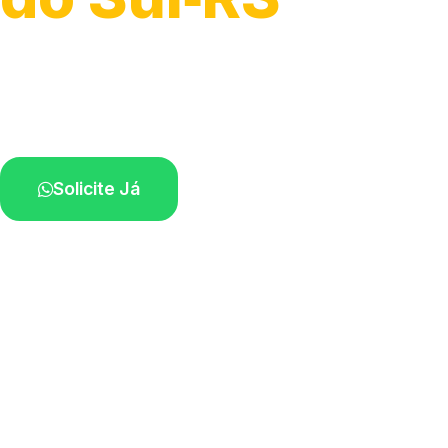
Atendimento ágil e remoção de motos.
Equipe disponível próximo a você.
Solicite Já