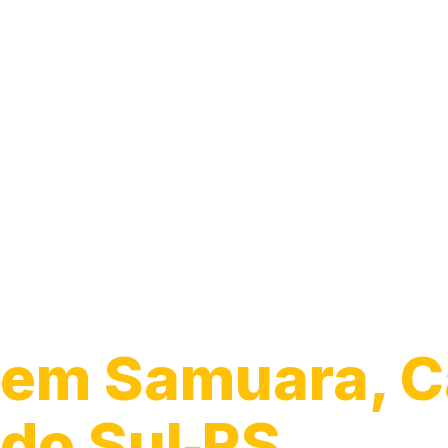
Guincho para 
em Samuara, C
do Sul‑RS