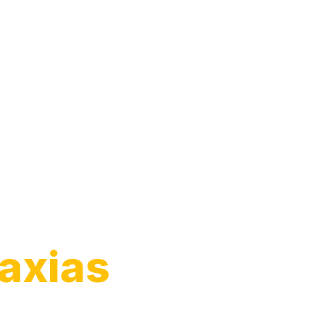
Moto
axias