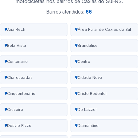
motocicletas nos bairros de Caxias do Sul‑RS.
Bairros atendidos:
66
Ana Rech
Área Rural de Caxias do Sul
Bela Vista
Brandalise
Centenário
Centro
Charqueadas
Cidade Nova
Cinqüentenário
Cristo Redentor
Cruzeiro
De Lazzer
Desvio Rizzo
Diamantino