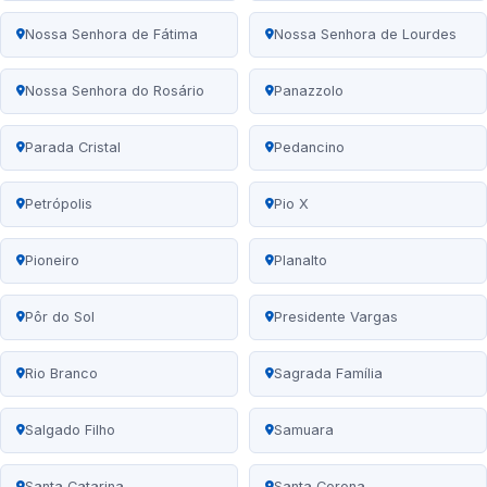
Nossa Senhora de Fátima
Nossa Senhora de Lourdes
Nossa Senhora do Rosário
Panazzolo
Parada Cristal
Pedancino
Petrópolis
Pio X
Pioneiro
Planalto
Pôr do Sol
Presidente Vargas
Rio Branco
Sagrada Família
Salgado Filho
Samuara
Santa Catarina
Santa Corona