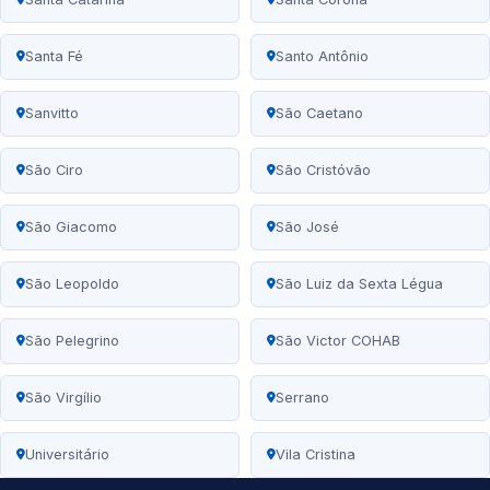
Santa Fé
Santo Antônio
Sanvitto
São Caetano
São Ciro
São Cristóvão
São Giacomo
São José
São Leopoldo
São Luiz da Sexta Légua
São Pelegrino
São Victor COHAB
São Virgílio
Serrano
Universitário
Vila Cristina