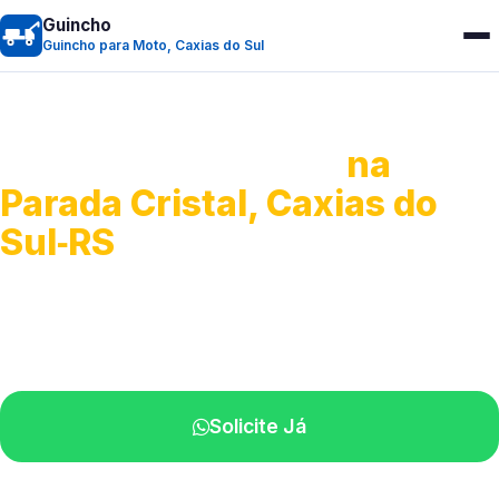
Guincho
Guincho para Moto, Caxias do Sul
Guincho para Moto
na
Parada Cristal, Caxias do
Sul‑RS
Atendimento ágil e remoção de motos.
Equipe disponível próximo a você.
Solicite Já