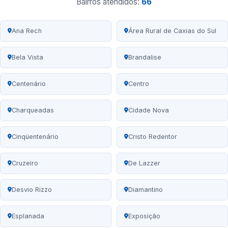
Bairros atendidos:
66
Ana Rech
Área Rural de Caxias do Sul
Bela Vista
Brandalise
Centenário
Centro
Charqueadas
Cidade Nova
Cinqüentenário
Cristo Redentor
Cruzeiro
De Lazzer
Desvio Rizzo
Diamantino
Esplanada
Exposição