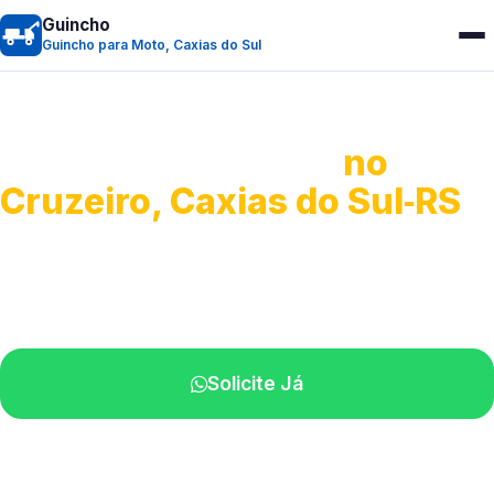
Guincho
Guincho para Moto, Caxias do Sul
Guincho para Moto
no
Cruzeiro, Caxias do Sul‑RS
Atendimento ágil e remoção de motos.
Equipe disponível próximo a você.
Solicite Já