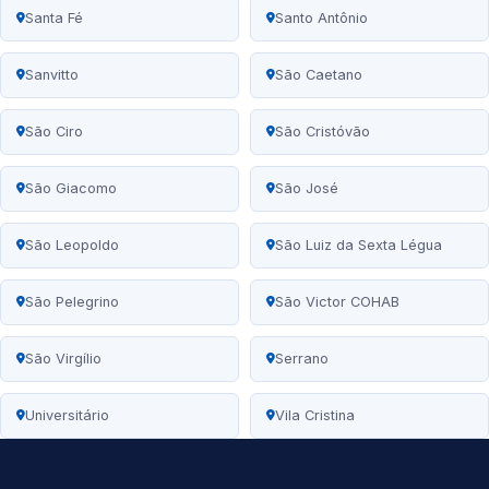
Santa Fé
Santo Antônio
Sanvitto
São Caetano
São Ciro
São Cristóvão
São Giacomo
São José
São Leopoldo
São Luiz da Sexta Légua
São Pelegrino
São Victor COHAB
São Virgílio
Serrano
Universitário
Vila Cristina