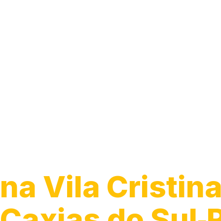
Guincho para C
na Vila Cristina
Caxias do Sul‑