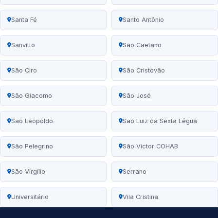
Santa Fé
Santo Antônio
Sanvitto
São Caetano
São Ciro
São Cristóvão
São Giacomo
São José
São Leopoldo
São Luiz da Sexta Légua
São Pelegrino
São Victor COHAB
São Virgílio
Serrano
Universitário
Vila Cristina