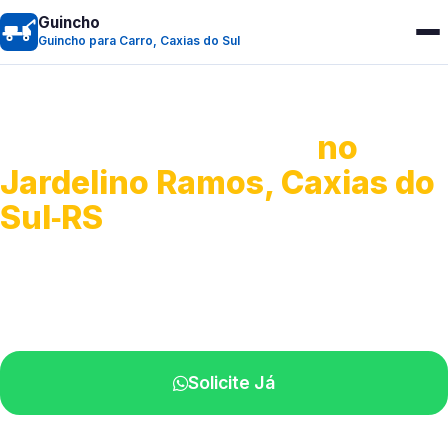
Guincho
Guincho para Carro, Caxias do Sul
Guincho para Carro
no
Jardelino Ramos, Caxias do
Sul‑RS
Serviço ágil de transporte automotivo.
Equipe especializada perto de você.
Solicite Já