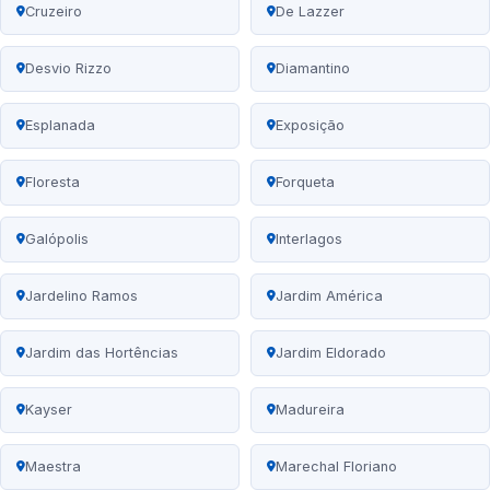
Cruzeiro
De Lazzer
Desvio Rizzo
Diamantino
Esplanada
Exposição
Floresta
Forqueta
Galópolis
Interlagos
Jardelino Ramos
Jardim América
Jardim das Hortências
Jardim Eldorado
Kayser
Madureira
Maestra
Marechal Floriano