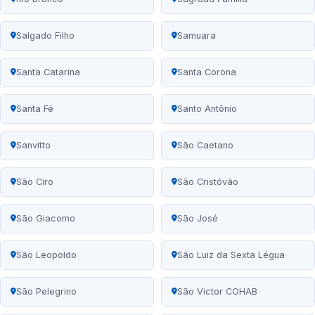
Salgado Filho
Samuara
Santa Catarina
Santa Corona
Santa Fé
Santo Antônio
Sanvitto
São Caetano
São Ciro
São Cristóvão
São Giacomo
São José
São Leopoldo
São Luiz da Sexta Légua
São Pelegrino
São Victor COHAB