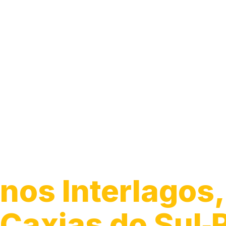
Guincho para C
nos Interlagos,
Caxias do Sul‑