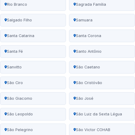
Rio Branco
Sagrada Família
Salgado Filho
Samuara
Santa Catarina
Santa Corona
Santa Fé
Santo Antônio
Sanvitto
São Caetano
São Ciro
São Cristóvão
São Giacomo
São José
São Leopoldo
São Luiz da Sexta Légua
São Pelegrino
São Victor COHAB