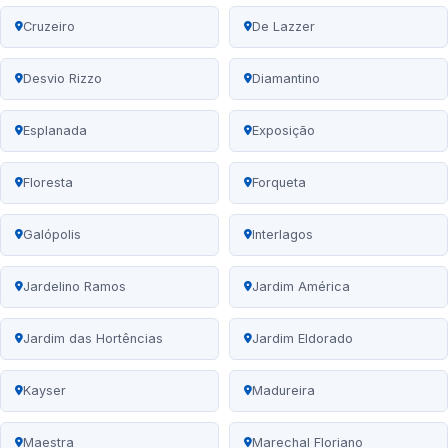
Cruzeiro
De Lazzer
Desvio Rizzo
Diamantino
Esplanada
Exposição
Floresta
Forqueta
Galópolis
Interlagos
Jardelino Ramos
Jardim América
Jardim das Hortências
Jardim Eldorado
Kayser
Madureira
Maestra
Marechal Floriano