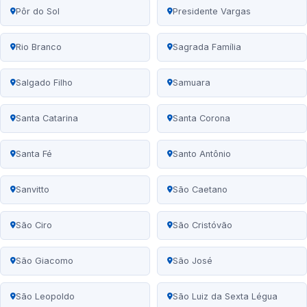
Pôr do Sol
Presidente Vargas
Rio Branco
Sagrada Família
Salgado Filho
Samuara
Santa Catarina
Santa Corona
Santa Fé
Santo Antônio
Sanvitto
São Caetano
São Ciro
São Cristóvão
São Giacomo
São José
São Leopoldo
São Luiz da Sexta Légua