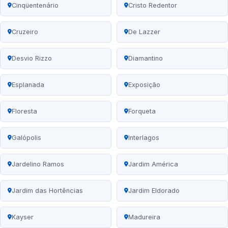
Cinqüentenário
Cristo Redentor
Cruzeiro
De Lazzer
Desvio Rizzo
Diamantino
Esplanada
Exposição
Floresta
Forqueta
Galópolis
Interlagos
Jardelino Ramos
Jardim América
Jardim das Hortências
Jardim Eldorado
Kayser
Madureira