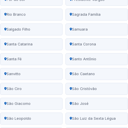
Rio Branco
Sagrada Família
Salgado Filho
Samuara
Santa Catarina
Santa Corona
Santa Fé
Santo Antônio
Sanvitto
São Caetano
São Ciro
São Cristóvão
São Giacomo
São José
São Leopoldo
São Luiz da Sexta Légua