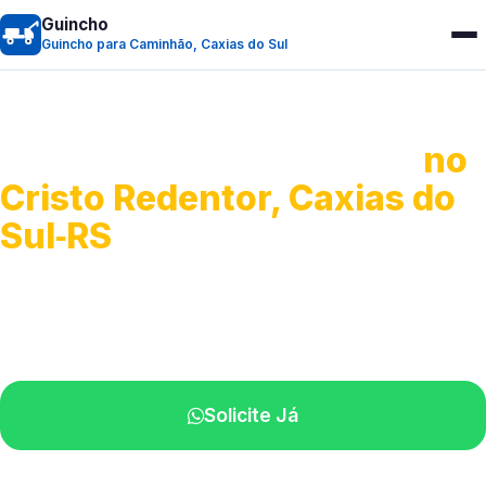
Guincho
Guincho para Caminhão, Caxias do Sul
Guincho para Caminhão
no
Cristo Redentor, Caxias do
Sul‑RS
Atendimento de apoio a veículos grandes.
Profissionais qualificados na sua região.
Solicite Já